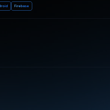
droid
Firebase