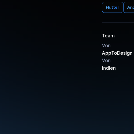
Flutter
An
Team
Von
AppToDesign
Von
Indien