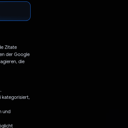
de Zitate
nen der Google
ragieren, die
.
 kategorisiert,
n und
öglicht