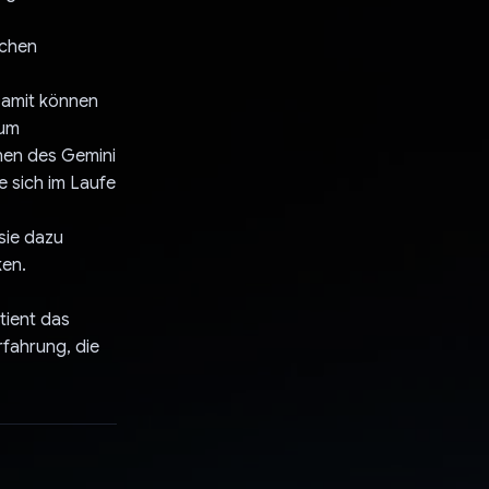
ichen
Damit können
 um
onen des Gemini
e sich im Laufe
sie dazu
ken.
tient das
rfahrung, die