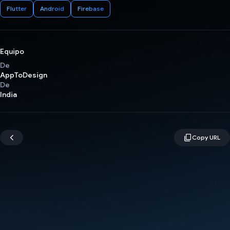
Flutter
Android
Firebase
Equipo
De
AppToDesign
De
India