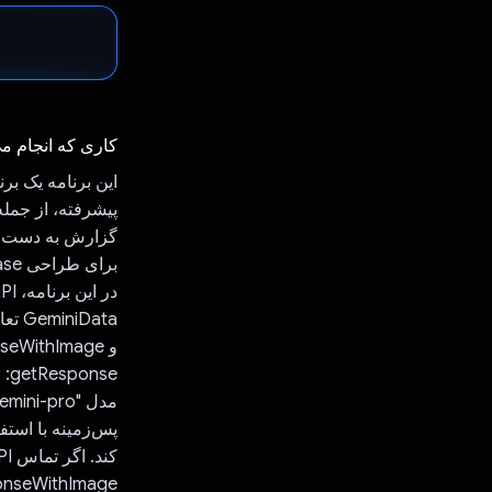
کاری که انجام م
این برنامه یک بر
برای طراحی UI، Firebase برای احراز هویت و Firestore برای مدیریت پایگاه داده توسعه یافته است.
و getResponseWithImage
کند. اگر تماس API ناموفق باشد، یک شی Chat حاوی متن پاسخ یا یک پیام خطا را برمی گرداند