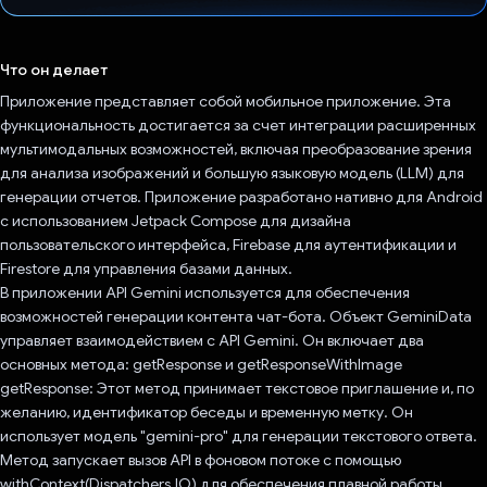
Проголосовал!
Что он делает
Приложение представляет собой мобильное приложение. Эта
функциональность достигается за счет интеграции расширенных
мультимодальных возможностей, включая преобразование зрения
для анализа изображений и большую языковую модель (LLM) для
генерации отчетов. Приложение разработано нативно для Android
с использованием Jetpack Compose для дизайна
пользовательского интерфейса, Firebase для аутентификации и
Firestore для управления базами данных.
В приложении API Gemini используется для обеспечения
возможностей генерации контента чат-бота. Объект GeminiData
управляет взаимодействием с API Gemini. Он включает два
основных метода: getResponse и getResponseWithImage
getResponse: Этот метод принимает текстовое приглашение и, по
желанию, идентификатор беседы и временную метку. Он
использует модель "gemini-pro" для генерации текстового ответа.
Метод запускает вызов API в фоновом потоке с помощью
withContext(Dispatchers.IO) для обеспечения плавной работы