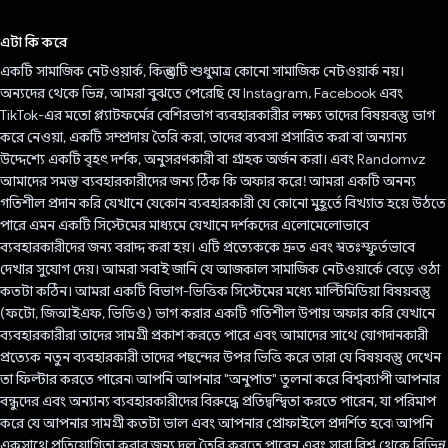
ভোট দিয়েছেন!
এটা কি করে
একটি সামাজিক নেটওয়ার্ক, কিন্তু এটি শুধুমাত্র কোনো সামাজিক নেটওয়ার্ক নয়।
অন্যদের থেকে ভিন্ন, আমরা বুঝতে পেরেছি যে Instagram, Facebook এবং
TikTok-এর মতো প্ল্যাটফর্মের বেশিরভাগ ব্যবহারকারীর লক্ষ্য তাদের বিষয়বস্তু ভাগ
করে নেওয়া, একটি সম্প্রদায় তৈরি করা, তাদের ব্যবসা প্রসারিত করা বা অন্যান্য
উদ্দেশ্যে একটি বৃহৎ দর্শক, অনুসরণকারী বা গ্রাহক অর্জন করা। এবং Randomvz
আমাদের সমস্ত ব্যবহারকারীদের জন্য ঠিক কি অফার করে! আমরা একটি অনন্য
গতিশীল প্রদান করি যেখানে যেকোন ব্যবহারকারী যে কোনো মুহূর্তে বিখ্যাত হয়ে উঠতে
পারে এমন একটি সিস্টেমের মাধ্যমে যেখানে দর্শকদের এলোমেলোভাবে
ব্যবহারকারীদের জন্য বরাদ্দ করা হয়। এটি প্রত্যেককে দ্রুত এবং স্বতঃস্ফূর্তভাবে
দেখার সুযোগ দেয়। আমরা সবাই জানি যে আজকাল সামাজিক নেটওয়ার্কে বেড়ে ওঠা
কতটা কঠিন। আমরা একটি বিভাগ-ভিত্তিক সিস্টেমের মধ্যে মাল্টিমিডিয়া বিষয়বস্তু
(ফটো, জিআইএফ, ভিডিও) ভাগ করার একটি গতিশীল উপায় অফার করি যেখানে
ব্যবহারকারীরা তাদের সামগ্রী প্রকাশ করতে পারে এবং আমাদের সাথে যোগদানকারী
প্রত্যেক নতুন ব্যবহারকারী তাদের পছন্দের উপর ভিত্তি করে তারা যে বিষয়বস্তু দেখেন
তা ফিল্টার করতে পারেন৷ আপনি আপনার "অনুপাত" তুলনা করে বিশ্বব্যাপী আপনার
বন্ধুদের এবং অন্যান্য ব্যবহারকারীদের বিরুদ্ধে প্রতিদ্বন্দ্বিতা করতে পারেন, যা পরিমাপ
করে যে আপনার সামগ্রী কতটা ভাল এবং আপনার প্রোফাইলে প্রদর্শিত হবে৷ আপনি
একসাথে প্রতিযোগিতা করার জন্য দল তৈরি করতে পারেন এবং সারা বিশ্ব থেকে বিভিন্ন