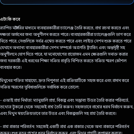
ভোট দিয়েছেন!
এটা কি করে
র‍্যাপিড মাস্টারির মাধ্যমে ব্যবহারকারীরা চ্যালেঞ্জ তৈরি করতে, প্রশ্ন রচনা করতে এবং
দক্ষতা অর্জনের জন্য অনুশীলন করতে পারে। ব্যবহারকারীরা চ্যালেঞ্জগুলি ভাগ করে
নিতে পারে, সেগুলিকে সর্বত্র এম্বেড করতে পারে এবং লাইভ সেশন শুরু করতে পারে
যেখানে অন্যান্য ব্যবহারকারীরা সেশন সম্পর্কে অগ্রগতি ট্র্যাকিং এবং অন্তর্দৃষ্টি সহ
অনুশীলনে যোগ দিতে পারে, যা মনোযোগের প্রয়োজন এমন ক্ষেত্রগুলি সনাক্ত করার
জন্য দরকারী৷ এই ধরনের শিক্ষা সক্রিয় প্রবৃত্তি নিশ্চিত করতে সক্রিয় স্মরণ কৌশল
ব্যবহার করে।
মিথুনের শক্তির সাহায্যে, দ্রুত নিপুণতা এই প্রক্রিয়াটিকে সহজ করে এবং প্রদান করে
সক্রিয় স্মরণের সুবিধাগুলিকে সর্বাধিক করে তোলে:
- এআই প্রশ্ন নির্মাতা: ম্যানুয়ালি প্রশ্ন, বিকল্প এবং সম্ভাব্য উত্তর তৈরি করার পরিবর্তে,
তথ্যের টুকরো থেকে সহজেই প্রশ্ন তৈরি করুন। সহজভাবে প্রশ্নের ধরন নির্বাচন করুন,
এবং মিথুন স্বয়ংক্রিয়ভাবে তার উত্তর এবং বিকল্পগুলি সহ প্রশ্ন তৈরি করবে।
- প্রশ্ন প্রকার পরিবর্তন: সহজেই একটি প্রশ্ন এক প্রকার থেকে অন্য প্রকারে পরিবর্তন
করুন। শুধু নতুন প্রশ্নের ধরন নির্বাচন করুন, এবং মিথুন প্রশ্নটি রূপান্তর করবে।