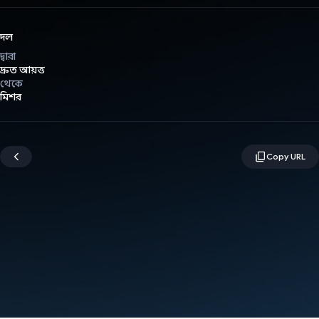
দল
দ্বারা
দ্রুত আয়ত্ত
থেকে
মিশর