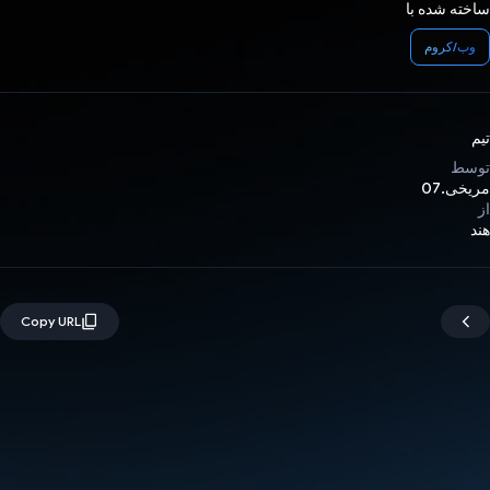
ساخته شده با
وب/کروم
تیم
توسط
مریخی.07
از
هند