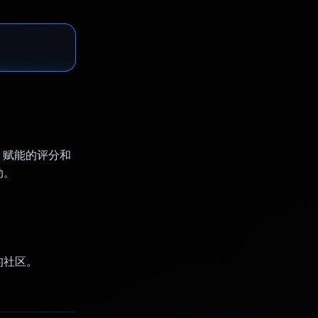
 AI 赋能的评分和
动。
的社区。