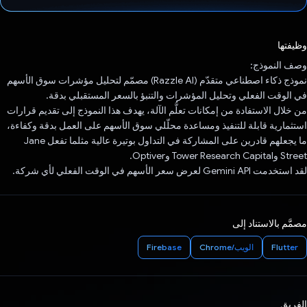
تم التصويت.
وظيفتها
وصف النموذج:
نموذج ذكاء اصطناعي متقدّم (Razzle AI) مصمّم لتحليل مؤشرات سوق الأسهم
في الوقت الفعلي وتحليل المؤشرات والتنبؤ بالسعر المستقبلي بدقة.
من خلال الاستفادة من إمكانات تعلُّم الآلة، يهدف هذا النموذج إلى تقديم قرارات
استثمارية قابلة للتنفيذ ومساعدة محلّلي سوق الأسهم على العمل بدقة وكفاءة،
ما يجعلهم قادرين على المشاركة في التداول بوتيرة عالية مثلما تفعل Jane
Street وTower Research Capital وOptiver.
لقد استخدمت Gemini API لعرض سعر الأسهم في الوقت الفعلي لأي شركة.
مصمَّم بالاستناد إلى
Flutter
الويب/Chrome
Firebase
الفريق