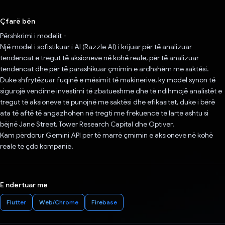
Votuar!
Çfarë bën
Përshkrimi i modelit -
Një model i sofistikuar i AI (Razzle AI) i krijuar për të analizuar
tendencat e tregut të aksioneve në kohë reale, për të analizuar
tendencat dhe për të parashikuar çmimin e ardhshëm me saktësi.
Duke shfrytëzuar fuqinë e mësimit të makinerive, ky model synon të
sigurojë vendime investimi të zbatueshme dhe të ndihmojë analistët e
tregut të aksioneve të punojnë me saktësi dhe efikasitet, duke i bërë
ata të aftë të angazhohen në tregti me frekuencë të lartë ashtu si
bëjnë Jane Street, Tower Research Capital dhe Optiver.
Kam përdorur Gemini API për të marrë çmimin e aksioneve në kohë
reale të çdo kompanie.
E ndertuar me
Flutter
Web/Chrome
Firebase