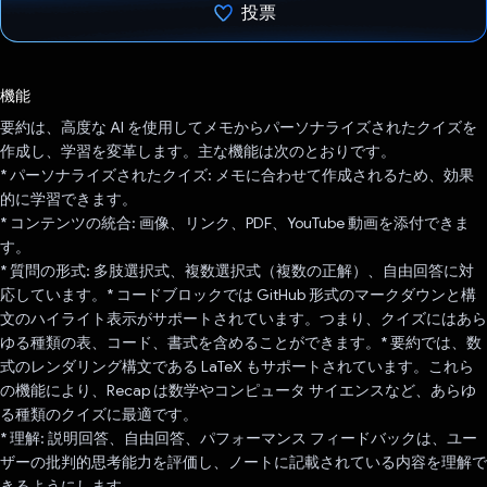
投票
投票済み
機能
要約は、高度な AI を使用してメモからパーソナライズされたクイズを
作成し、学習を変革します。主な機能は次のとおりです。
* パーソナライズされたクイズ: メモに合わせて作成されるため、効果
的に学習できます。
* コンテンツの統合: 画像、リンク、PDF、YouTube 動画を添付できま
す。
* 質問の形式: 多肢選択式、複数選択式（複数の正解）、自由回答に対
応しています。* コードブロックでは GitHub 形式のマークダウンと構
文のハイライト表示がサポートされています。つまり、クイズにはあら
ゆる種類の表、コード、書式を含めることができます。* 要約では、数
式のレンダリング構文である LaTeX もサポートされています。これら
の機能により、Recap は数学やコンピュータ サイエンスなど、あらゆ
る種類のクイズに最適です。
* 理解: 説明回答、自由回答、パフォーマンス フィードバックは、ユー
ザーの批判的思考能力を評価し、ノートに記載されている内容を理解で
きるようにします。