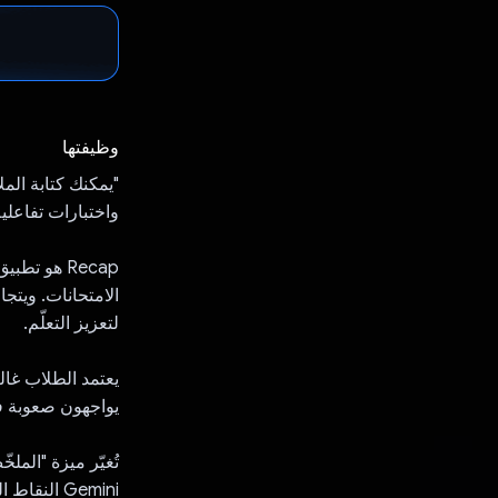
وظيفتها
"يمكنك كتابة الم
واختبارات تفاعلية
Recap هو 
الامتحانات. ويتج
لتعزيز التعلّم.
يعتمد الطلاب غال
يواجهون صعوبة في
تُغيّر ميزة "المل
Gemini ال