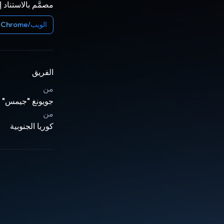
مصمَّم بالاستناد 
الويب/Chrome
الفريق
من
جويونغ "جيمس" ن
من
كوريا الجنوبية