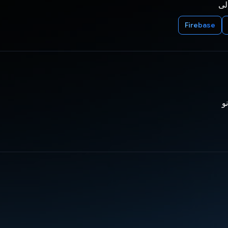
إلى
Firebase
و