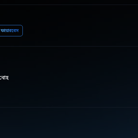
ফায়ারবেস
 নোহ