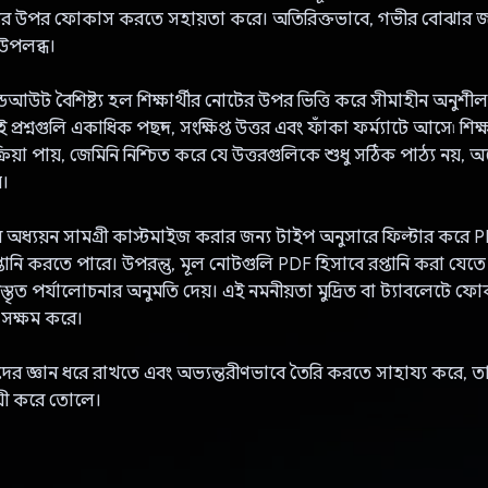
্যের উপর ফোকাস করতে সহায়তা করে। অতিরিক্তভাবে, গভীর বোঝার জন্
উপলব্ধ।
্ডআউট বৈশিষ্ট্য হল শিক্ষার্থীর নোটের উপর ভিত্তি করে সীমাহীন অনুশীলন 
প্রশ্নগুলি একাধিক পছন্দ, সংক্ষিপ্ত উত্তর এবং ফাঁকা ফর্ম্যাটে আসে৷ শিক্ষা
্রিয়া পায়, জেমিনি নিশ্চিত করে যে উত্তরগুলিকে শুধু সঠিক পাঠ্য নয়, অর
়।
দের অধ্যয়ন সামগ্রী কাস্টমাইজ করার জন্য টাইপ অনুসারে ফিল্টার করে 
প্তানি করতে পারে। উপরন্তু, মূল নোটগুলি PDF হিসাবে রপ্তানি করা যেতে প
্তৃত পর্যালোচনার অনুমতি দেয়। এই নমনীয়তা মুদ্রিত বা ট্যাবলেটে 
 সক্ষম করে।
্থীদের জ্ঞান ধরে রাখতে এবং অভ্যন্তরীণভাবে তৈরি করতে সাহায্য করে, ত
ায়ী করে তোলে।