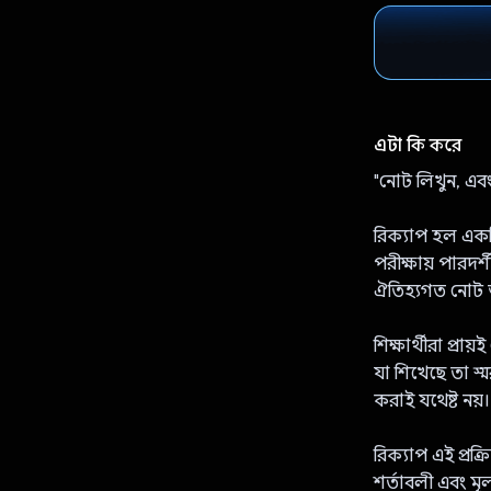
এটা কি করে
"নোট লিখুন, এবং
রিক্যাপ হল একট
পরীক্ষায় পারদর
ঐতিহ্যগত নোট অ
শিক্ষার্থীরা প্র
যা শিখেছে তা স্
করাই যথেষ্ট নয়।
রিক্যাপ এই প্রক্
শর্তাবলী এবং মূ