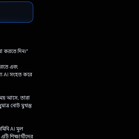
না করতে দিন।"
করতে এবং
ন্য AI সংহত করে
 সময় আসে, তারা
াত্র নোট মুখস্ত
েমিনি AI মূল
টি শিক্ষার্থীদের