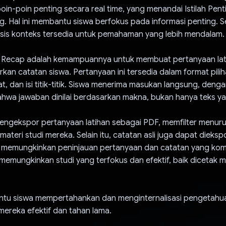
in-poin penting secara real time, yang menandai Istilah Pent
. Hal ini membantu siswa berfokus pada informasi penting. Sel
sis konteks tersedia untuk pemahaman yang lebih mendalam.
n Recap adalah kemampuannya untuk membuat pertanyaan lat
kan catatan siswa. Pertanyaan ini tersedia dalam format pili
t, dan isi titik-titik. Siswa menerima masukan langsung, deng
hwa jawaban dinilai berdasarkan makna, bukan hanya teks ya
engekspor pertanyaan latihan sebagai PDF, memfilter menurut
ateri studi mereka. Selain itu, catatan asli juga dapat dieksp
 memungkinkan peninjauan pertanyaan dan catatan yang kom
ini memungkinkan studi yang terfokus dan efektif, baik dicetak 
u siswa mempertahankan dan menginternalisasi pengetahua
ereka efektif dan tahan lama.