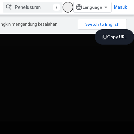
/
Masuk
mungkin mengandung kesalahan.