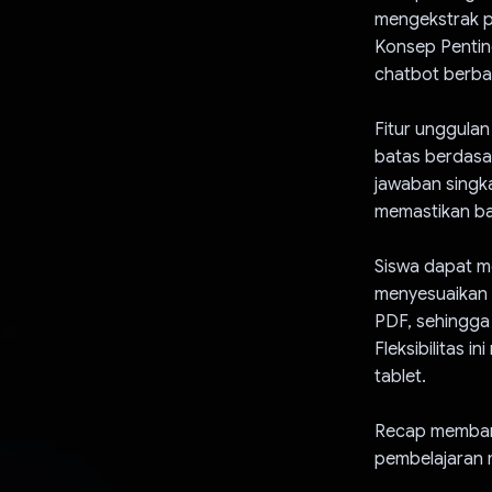
mengekstrak po
Konsep Penting
chatbot berba
Fitur unggula
batas berdasar
jawaban singka
memastikan ba
Siswa dapat m
menyesuaikan m
PDF, sehingga
Fleksibilitas 
tablet.
Recap membant
pembelajaran m