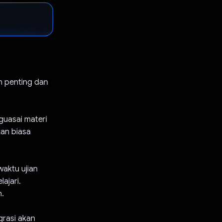
n penting dan
guasai materi
tan biasa
waktu ujian
ajari.
n.
grasi akan