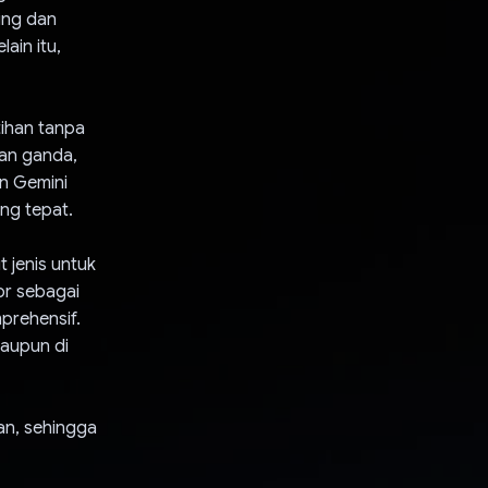
ing dan
ain itu,
ihan tanpa
han ganda,
an Gemini
ng tepat.
 jenis untuk
or sebagai
prehensif.
maupun di
n, sehingga