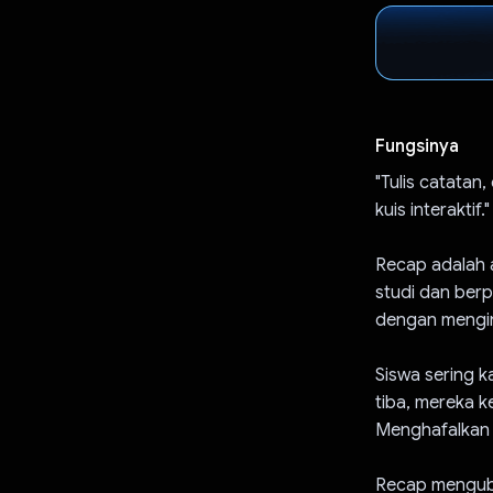
Fungsinya
"Tulis catata
kuis interaktif."
Recap adalah 
studi dan berpr
dengan mengin
Siswa sering k
tiba, mereka k
Menghafalkan c
Recap mengubah