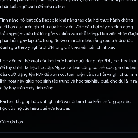
nhận biết ngữ cảnh để hiểu rõ hơn.
Tính năng nổi bật của Recap là khả năng tạo câu hỏi thực hành không
giới hạn dựa trên ghi chú của học viên. Các câu hỏi này có định dạng
trắc nghiệm, câu trả lời ngắn và điền vào chỗ trống. Học viên nhận được
phản hồi ngay lập tức, trong đó Gemini đảm bảo rằng câu trả lời được
đánh giá theo ý nghĩa chứ không chỉ theo văn bản chính xác.
Học viên có thể xuất câu hỏi thực hành dưới dạng tệp PDF, lọc theo loại
để tuỳ chỉnh tài liệu học tập. Ngoài ra, bạn cũng có thể xuất ghi chú ban
đầu dưới dạng tệp PDF để xem xét toàn diện cả câu hỏi và ghi chú. Tính
linh hoạt này giúp học sinh tập trung và học tập hiệu quả, cho dù là in ra
giấy hay trên máy tính bảng.
Bài tóm tắt giúp học sinh ghi nhớ và nội tâm hoá kiến thức, giúp việc
học của họ vừa hiệu quả vừa lâu dài.
Cảm ơn bạn.