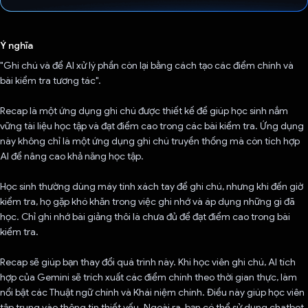
Đã bình chọn!
Ý nghĩa
"Ghi chú và để AI xử lý phần còn lại bằng cách tạo các điểm chính và
bài kiểm tra tương tác".
Recap là một ứng dụng ghi chú được thiết kế để giúp học sinh nắm
vững tài liệu học tập và đạt điểm cao trong các bài kiểm tra. Ứng dụng
này không chỉ là một ứng dụng ghi chú truyền thống mà còn tích hợp
AI để nâng cao khả năng học tập.
Học sinh thường dùng máy tính xách tay để ghi chú, nhưng khi đến giờ
kiểm tra, họ gặp khó khăn trong việc ghi nhớ và áp dụng những gì đã
học. Chỉ ghi nhớ bài giảng thôi là chưa đủ để đạt điểm cao trong bài
kiểm tra.
Recap sẽ giúp bạn thay đổi quá trình này. Khi học viên ghi chú, AI tích
hợp của Gemini sẽ trích xuất các điểm chính theo thời gian thực, làm
nổi bật các Thuật ngữ chính và Khái niệm chính. Điều này giúp học viên
tập trung vào thông tin thiết yếu. Ngoài ra, bạn có thể sử dụng chatbot