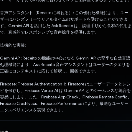
音声アシスタント（Receito に尋ねる）: この優れた機能により、ユー
ザーはハンズフリーでリアルタイムのサポートを受けることができま
す。Gemini API を活用した Ask Receito は、調理手順から食材の代用ま
で、直感的でレスポンシブな音声操作を提供します。
技術的な実装:
Gemini API: Receito の機能の中心となる Gemini API の堅牢な自然言語
処理機能により、Ask Receito 音声アシスタントはユーザーのクエリを
正確にコンテキストに応じて解釈し、回答できます。
Firebase: Firebase Authentication と Firestore はユーザーデータとレシ
ピを保存し、Firebase Vertex AI は Gemini API とのシームレスな統合を
容易にします。また、Firebase App Check、Firebase Remote Config、
Firebase Crashlytics、Firebase Performance により、最適なユーザー
エクスペリエンスを実現できます。