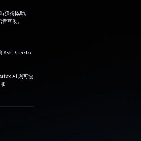
即時獲得協助。
的語音互動。
sk Receito
rtex AI 則可協
 和