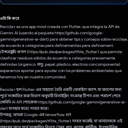
ভোট দিয়েছেন!
এটা কি করে
Recicla+ es una app móvil creada con Flutter, que integra la API de
Gemini AI (usando el paquete https://github.com/google-
gemini/generative-ai-dart) para obtener tips y consejos sobre reciclaje,
de acuerdo a categorías para definementías para definement.
টেন্সরফ্লো ডি গুগল (https://pub.dev/packages/tflite_flutter) que permite
clasificar residuos sólidos de acuerdo a categorías previamente
definidas (organico, ধাতু, papel, plástico, electrios concomponente)
esperamos aportar para ayudar con los problemas ambientales que
tenemos hoy en nuestra comunidad.
Recicla+ হল Flutter-এর সাহায্যে তৈরি একটি মোবাইল অ্যাপ, যা অ্যাপের জন্য
পূর্বে সংজ্ঞায়িত করা বিভাগ অনুযায়ী রিসাইক্লিং সংক্রান্ত টিপস এবং পরামর্শ পেতে
জেমিনি AI API (প্যাকেজ https://github.com/google-gemini/generative-ai-
dart ব্যবহার করে) সংহত করে।
উপরন্তু, আমরা Google-এর tensorflow API
(https://pub.dev/packages/tflite_flutter) সংহত করেছি, যা আমাদেরকে এই
প্রকল্পের সাথে পূর্বে সংজ্ঞায়িত বিভাগ (জৈব, ধাতু, কাগজ, প্লাস্টিক, ইলেকট্রনিক