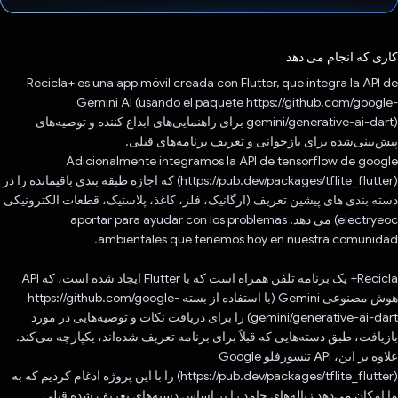
رای داد!
کاری که انجام می دهد
Recicla+ es una app móvil creada con Flutter, que integra la API de
Gemini AI (usando el paquete https://github.com/google-
gemini/generative-ai-dart) برای راهنمایی‌های ابداع کننده و توصیه‌های
پیش‌بینی‌شده برای بازخوانی و تعریف برنامه‌های قبلی.
Adicionalmente integramos la API de tensorflow de google
(https://pub.dev/packages/tflite_flutter) که اجازه طبقه بندی باقیمانده را در
دسته بندی های پیشین تعریف (ارگانیک، فلز، کاغذ، پلاستیک، قطعات الکترونیکی
electryeoc) می دهد. aportar para ayudar con los problemas
ambientales que tenemos hoy en nuestra comunidad.
Recicla+ یک برنامه تلفن همراه است که با Flutter ایجاد شده است، که API
هوش مصنوعی Gemini (با استفاده از بسته https://github.com/google-
gemini/generative-ai-dart) را برای دریافت نکات و توصیه‌هایی در مورد
بازیافت، طبق دسته‌هایی که قبلاً برای برنامه تعریف شده‌اند، یکپارچه می‌کند.
علاوه بر این، API تنسورفلو Google
(https://pub.dev/packages/tflite_flutter) را با این پروژه ادغام کردیم که به
ما امکان می‌دهد زباله‌های جامد را بر اساس دسته‌های تعریف شده قبلی