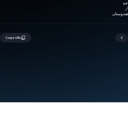
عبد
از
هندوستان