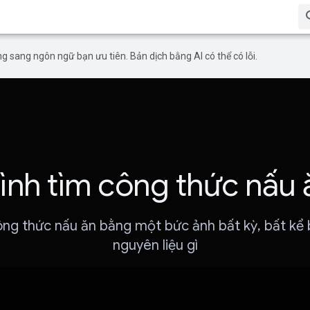
g sang ngôn ngữ bạn ưu tiên. Bản dịch bằng AI có thể có lỗi.
rình tìm công thức nấu 
ng thức nấu ăn bằng một bức ảnh bất kỳ, bất kể
nguyên liệu gì