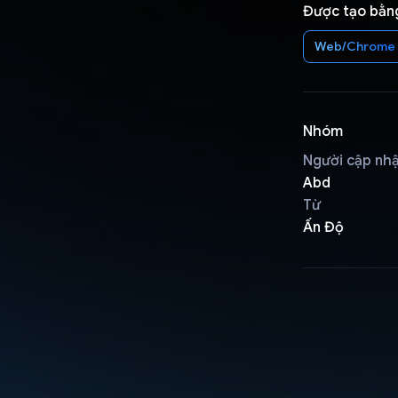
Được tạo bằn
Web/Chrome
Nhóm
Người cập nh
Abd
Từ
Ấn Độ