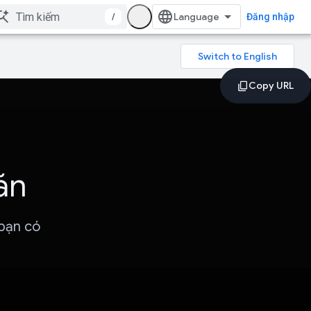
/
Đăng nhập
ăn
 bạn có