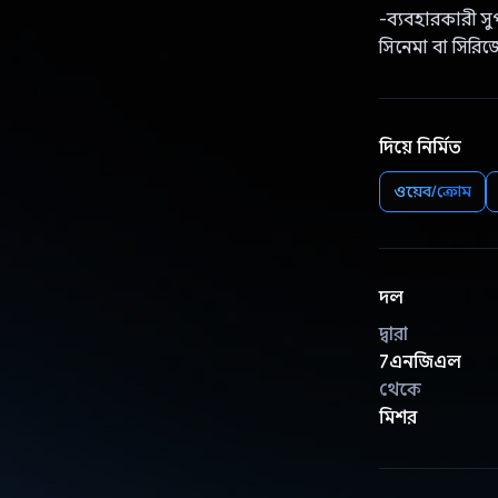
-ব্যবহারকারী স
সিনেমা বা সিরি
দিয়ে নির্মিত
ওয়েব/ক্রোম
দল
দ্বারা
7এনজিএল
থেকে
মিশর