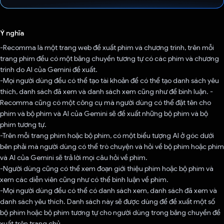
Đã bình chọn!
Ý nghĩa
-Recomma là một trang web đề xuất phim và chương trình, trên mỗi
trang phim đều có một băng chuyền tương tự có các phim và chương
trình do AI của Gemini đề xuất.
-Mọi người dùng đều có thể tạo tài khoản để có thể tạo danh sách yêu
thích, danh sách đã xem và danh sách xem cũng như để bình luận. -
Recomma cũng có một công cụ mà người dùng có thể đặt tên cho
phim và bộ phim và AI của Gemini sẽ đề xuất những bộ phim và bộ
phim tương tự.
-Trên mỗi trang phim hoặc bộ phim, có một biểu tượng AI ở góc dưới
bên phải mà người dùng có thể trò chuyện và hỏi về bộ phim hoặc phim
và AI của Gemini sẽ trả lời mọi câu hỏi về phim.
-Người dùng cũng có thể xem đoạn giới thiệu phim hoặc bộ phim và
xem các diễn viên cũng như có thể bình luận về phim.
-Mọi người dùng đều có thể có danh sách xem, danh sách đã xem và
danh sách yêu thích. Danh sách này sẽ được dùng để đề xuất một số
bộ phim hoặc bộ phim tương tự cho người dùng trong băng chuyền đề
xuất trên trang chủ.