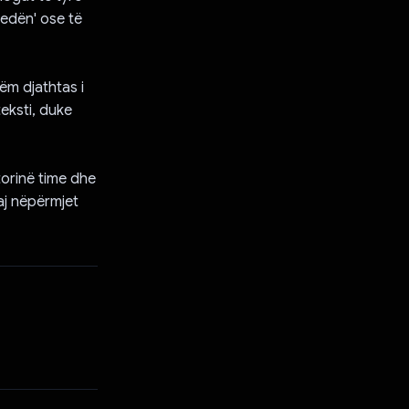
sedën' ose të
ëm djathtas i
teksti, duke
torinë time dhe
aj nëpërmjet