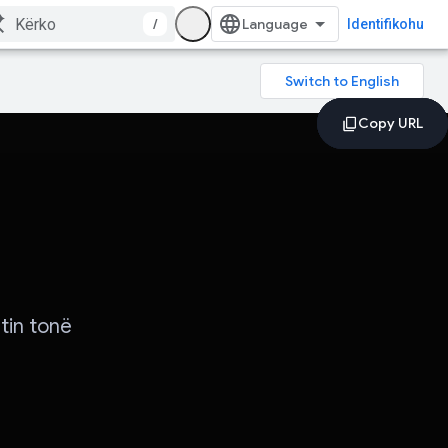
/
Identifikohu
tin tonë