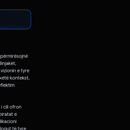
e përmirësojnë
injakët,
vizionin e tyre
këtë kontekst,
eflektim
i cili ofron
iratat e
ikacioni
logut të tyre