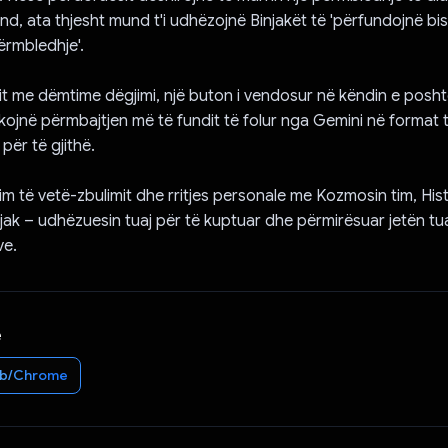
fund, ata thjesht mund t'i udhëzojnë Binjakët të 'përfundojnë bi
ërmbledhje'.
t me dëmtime dëgjimi, një buton i vendosur në këndin e posht
ikojnë përmbajtjen më të fundit të folur nga Gemini në format 
për të gjithë.
tim të vetë-zbulimit dhe rritjes personale me Kozmosin tim, His
injak – udhëzuesin tuaj për të kuptuar dhe përmirësuar jetën tu
ve.
e
b/Chrome