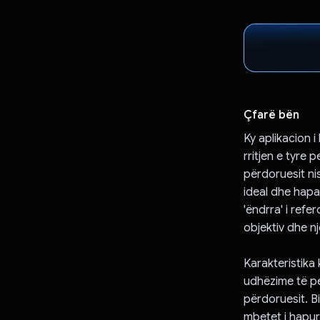
Çfarë bën
Ky aplikacion 
rritjen e tyre
përdoruesit nis
ideal dhe hapa
'ëndrra' i refe
objektiv dhe n
Karakteristika k
udhëzime të pe
përdoruesit. B
mbetet i hapur