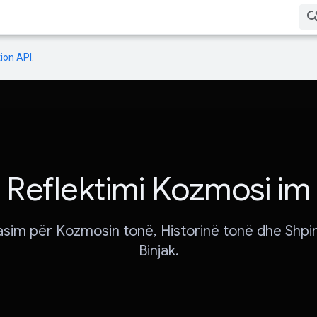
ion API
.
Reflektimi Kozmosi im
lasim për Kozmosin tonë, Historinë tonë dhe Shpir
Binjak.