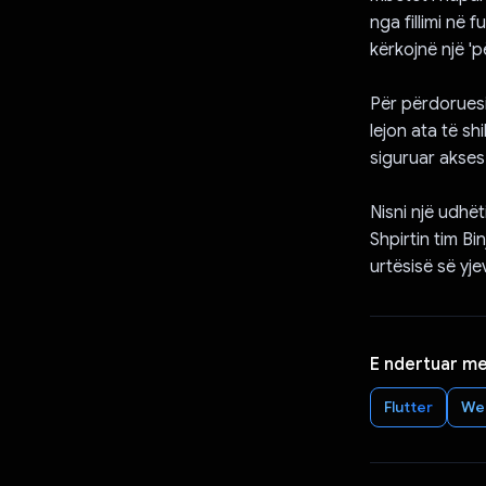
nga fillimi në 
kërkojnë një 'p
Për përdoruesi
lejon ata të sh
siguruar akses 
Nisni një udhë
Shpirtin tim B
urtësisë së yje
E ndertuar m
Flutter
We