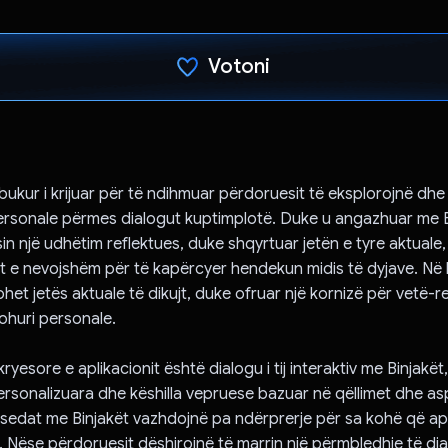
Votoni
Votuar!
i bukur i krijuar për të ndihmuar përdoruesit të eksplorojnë dh
 personale përmes dialogut kuptimplotë. Duke u angazhuar me B
in një udhëtim reflektues, duke shqyrtuar jetën e tyre aktuale, 
t e nevojshëm për të kapërcyer hendekun midis të dyjave. Në 
rohet jetës aktuale të dikujt, duke ofruar një kornizë për vetë-r
johuri personale.
ryesore e aplikacionit është dialogu i tij interaktiv me Binjakët, 
rsonalizuara dhe këshilla vepruese bazuar në qëllimet dhe asp
isedat me Binjakët vazhdojnë pa ndërprerje për sa kohë që apl
. Nëse përdoruesit dëshirojnë të marrin një përmbledhje të dia