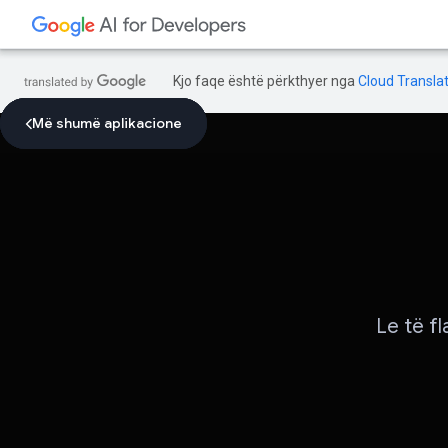
Kjo faqe është përkthyer nga
Cloud Translat
Më shumë aplikacione
Më shumë aplikacione
Më shumë aplikacione
Le të f