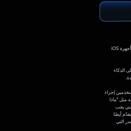
Reflection هو تطبيق قوي لكتابة اليوميات تم إنشاؤه باستخدام Flutter، وهو متاح على أجهزة iOS
ة إلى الذكاء
من نموذج Gemini 1.5 Flash، يمكن للمستخدمين إجراء
 مثل "ماذا
 التي يجب
دّم أيضًا
در التي