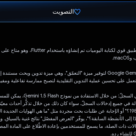
التصويت
تم التصويت.
يتكامل تطبيق Google Gemini لتوفير ميزة "التعمّق"، وهي ميزة تدوين وبحث مستند
البحث الكامل في السجلّ: من خلال الاستفادة 
ة في جميع إدخالات السجلّ. سواء كان ذلك من خلال تذكُّر أحداث معيّنة
فعلت في عام 1985؟" أو الإجابة عن طلبات بحث مجردة مثل "ما هي الهوايات الجديدة
ا إلى الأنشطة السابقة؟"، يوفّر "العرض المفصّل" نتائج غنية بالسياق. ويق
ات ذات الصلة، ما يسمح للمستخدمين بإعادة الاطّلاع على المادة المص