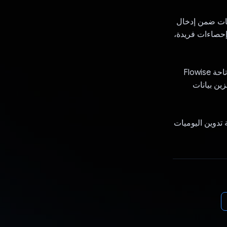
ابعة وملخّصات ضمن إدخال
حصاءات فريدة،
تم تصميم Reflection على بنية قابلة للتوسع باستخدام Google Cloud Platform، مع إتاحة Flowise
ء الاصطناعي الآمنة من خلال Kubernetes. يتم تخزين بيانات
تدوين اليوميات