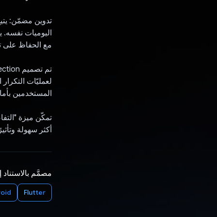
اليوميات نفسه. 
مع الحفاظ على ت
المستخدمين بأمان في Firestore، ويتم تشفير جميع الإدخالات
تمكّن ميزة "الت
أكثر سهولة وتأثير
مصمَّم بالاستناد 
oid
Flutter