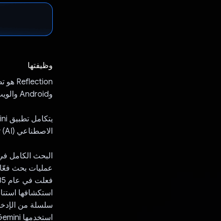
وظيفتها
وAndroid والويب وmacOS.
الاصطناعي (AI) تعمل على تحسين عملية التدوين التقليدية لتصبح ممارسة تفاعلية ومفيدة.
عمليات بحث فعّال
استكشافها استنادً
سلسلة من الإدخال
استخدمها Gemini لإنشاء رده.