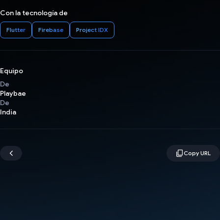
Con la tecnología de
Flutter
Firebase
Project IDX
Equipo
De
Playbae
De
India