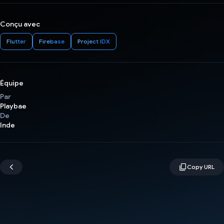
Conçu avec
Flutter
Firebase
Project IDX
Équipe
Par
Playbae
De
Inde