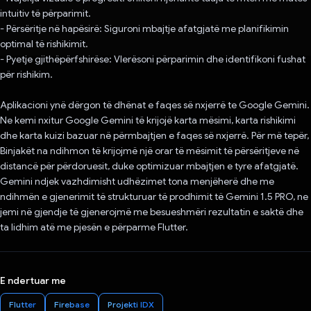
intuitiv të përparimit.
- Përsëritje në hapësirë: Siguroni mbajtje afatgjatë me planifikimin
optimal të rishikimit.
- Pyetje gjithëpërfshirëse: Vlerësoni përparimin dhe identifikoni fushat
për rishikim.
Aplikacioni ynë dërgon të dhënat e faqes së nxjerrë te Google Gemini.
Ne kemi nxitur Google Gemini të krijojë karta mësimi, karta rishikimi
dhe karta kuizi bazuar në përmbajtjen e faqes së nxjerrë. Për më tepër,
Binjakët na ndihmon të krijojmë një orar të mësimit të përsëritjeve në
distancë për përdoruesit, duke optimizuar mbajtjen e tyre afatgjatë.
Gemini ndjek vazhdimisht udhëzimet tona menjëherë dhe me
ndihmën e gjenerimit të strukturuar të prodhimit të Gemini 1.5 PRO, ne
jemi në gjendje të gjenerojmë me besueshmëri rezultatin e saktë dhe
ta lidhim atë me pjesën e përparme Flutter.
E ndertuar me
Flutter
Firebase
Projekti IDX