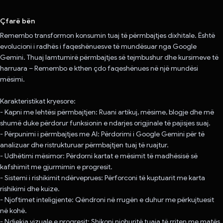
Votuar!
Çfarë bën
Remembo transformon konsumin tuaj të përmbajtjes dixhitale. Është
evolucioni i radhës i faqeshënuesve të mundësuar nga Google
Gemini. Thuaj lamtumirë përmbajtjes së tejmbushur dhe kursimeve të
harruara – Remembo e kthen çdo faqeshënues në një mundësi
mësimi.
Karakteristikat kryesore:
- Kapni me lehtësi përmbajtjen: Ruani artikuj, mësime, blogje dhe më
shumë duke përdorur funksionin e ndarjes origjinale të pajisjes suaj.
- Përpunimi i përmbajtjes me AI: Përdorimi i Google Gemini për të
analizuar dhe ristrukturuar përmbajtjen tuaj të ruajtur.
- Udhëtimi mësimor: Përdorni kartat e mësimit të madhësisë së
kafshimit me gjurmimin e progresit.
- Sistemi i rishikimit ndërveprues: Përforconi të kuptuarit me karta
rishikimi dhe kuize.
- Njoftimet inteligjente: Qëndroni në rrugën e duhur me përkujtuesit
në kohë.
- Ndjekja vizuale e progresit: Shikoni njohuritë tuaja të rriten me matës