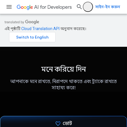
সাইন-ইন করুন
এই পৃষ্ঠাটি
Cloud Translation API
অনুবাদ করেছে।
মনে করিয়ে দিন
আপনাকে মনে রাখতে, নিরাপদে থাকতে এবং ট্র্যাকে রাখতে
সাহায্য করে!
ভোট