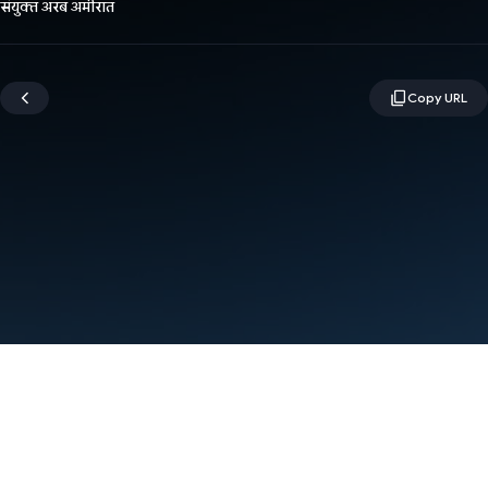
संयुक्त अरब अमीरात