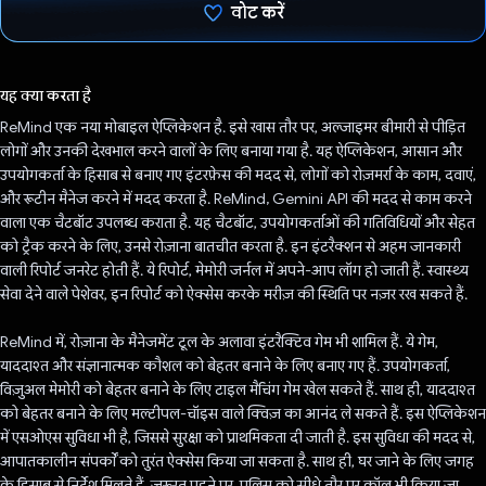
वोट करें
वोट कर दिया है!
यह क्या करता है
ReMind एक नया मोबाइल ऐप्लिकेशन है. इसे खास तौर पर, अल्जाइमर बीमारी से पीड़ित
लोगों और उनकी देखभाल करने वालों के लिए बनाया गया है. यह ऐप्लिकेशन, आसान और
उपयोगकर्ता के हिसाब से बनाए गए इंटरफ़ेस की मदद से, लोगों को रोज़मर्रा के काम, दवाएं,
और रूटीन मैनेज करने में मदद करता है. ReMind, Gemini API की मदद से काम करने
वाला एक चैटबॉट उपलब्ध कराता है. यह चैटबॉट, उपयोगकर्ताओं की गतिविधियों और सेहत
को ट्रैक करने के लिए, उनसे रोज़ाना बातचीत करता है. इन इंटरैक्शन से अहम जानकारी
वाली रिपोर्ट जनरेट होती हैं. ये रिपोर्ट, मेमोरी जर्नल में अपने-आप लॉग हो जाती हैं. स्वास्थ्य
सेवा देने वाले पेशेवर, इन रिपोर्ट को ऐक्सेस करके मरीज़ की स्थिति पर नज़र रख सकते हैं.
ReMind में, रोज़ाना के मैनेजमेंट टूल के अलावा इंटरैक्टिव गेम भी शामिल हैं. ये गेम,
याददाश्त और संज्ञानात्मक कौशल को बेहतर बनाने के लिए बनाए गए हैं. उपयोगकर्ता,
विज़ुअल मेमोरी को बेहतर बनाने के लिए टाइल मैचिंग गेम खेल सकते हैं. साथ ही, याददाश्त
को बेहतर बनाने के लिए मल्टीपल-चॉइस वाले क्विज़ का आनंद ले सकते हैं. इस ऐप्लिकेशन
में एसओएस सुविधा भी है, जिससे सुरक्षा को प्राथमिकता दी जाती है. इस सुविधा की मदद से,
आपातकालीन संपर्कों को तुरंत ऐक्सेस किया जा सकता है. साथ ही, घर जाने के लिए जगह
के हिसाब से निर्देश मिलते हैं. ज़रूरत पड़ने पर, पुलिस को सीधे तौर पर कॉल भी किया जा