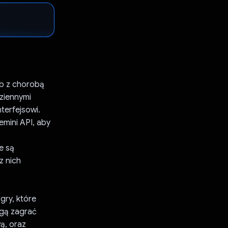
ób z chorobą
ziennymi
nterfejsowi.
emini API, aby
z
e są
z nich
gry, które
ogą zagrać
ą, oraz