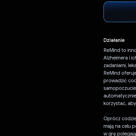
Działanie
ReMind to inno
Alzheimera i 
zadaniami, leka
ReMind oferuje
prowadzić cod
samopoczucie. 
automatycznie
korzystać, aby
Oprócz codzie
mają na celu 
w grę polegaj