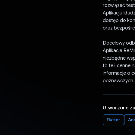
rozwiązać tes
Aplikacja kład
dostęp do kon
oraz bezpośred
Docelowy odbi
Aplikacja ReM
niezbędne wsp
to też cenne n
informacje o c
poznawczych.
Utworzone z
Flutter
An