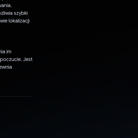
ania.
żliwia szybki
e lokalizacji
ia im
poczucie. Jest
pewnia