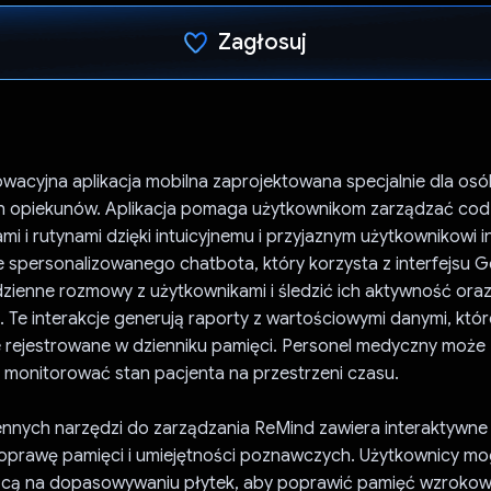
Zagłosuj
Głos oddany
wacyjna aplikacja mobilna zaprojektowana specjalnie dla os
ich opiekunów. Aplikacja pomaga użytkownikom zarządzać cod
mi i rutynami dzięki intuicyjnemu i przyjaznym użytkownikowi i
 spersonalizowanego chatbota, który korzysta z interfejsu G
zienne rozmowy z użytkownikami i śledzić ich aktywność ora
Te interakcje generują raporty z wartościowymi danymi, któr
 rejestrowane w dzienniku pamięci. Personel medyczny może 
 monitorować stan pacjenta na przestrzeni czasu.
nnych narzędzi do zarządzania ReMind zawiera interaktywne 
poprawę pamięci i umiejętności poznawczych. Użytkownicy m
ącą na dopasowywaniu płytek, aby poprawić pamięć wzrokow