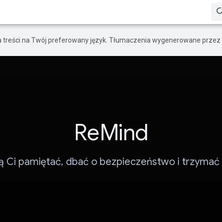
a treści na Twój preferowany język. Tłumaczenia wygenerowane przez 
ReMind
 Ci pamiętać, dbać o bezpieczeństwo i trzymać s