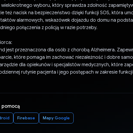
t wielokrotnego wyboru, który sprawdza zdolność zapamiętyw
zie też nacisk na bezpieczeństwo dzięki funkcji SOS, która umo
taktów alarmowych, wskazówek dojazdu do domu na podstawi
niego połączenia z policją w razie potrzeby.
orca:
ind jest przeznaczona dla osób z chorobą Alzheimera. Zapewn
arcie, które pomaga im zachować niezależność i dobre samo
arzędzie dla opiekunów i specjalistów medycznych, które za
odziennej rutynie pacjenta i jego postępach w zakresie funkcji
a pomocą
droid
Firebase
Mapy Google