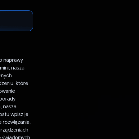
do naprawy
mini, nasza
żnych
zeniu, które
zowanie
 porady
, nasza
ostu wpisz je
e rozwiązania.
urządzeniach
ie świadomych