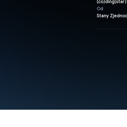
(co)ding(star)
Od
Stany Zjedno