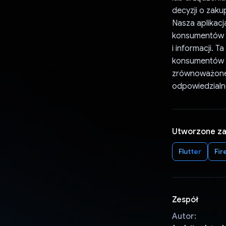
decyzji o zakup
Nasza aplikacj
konsumentów d
i informacji. 
konsumentów do
zrównoważoneg
odpowiedzialn
Utworzone z
Flutter
Fir
Zespół
Autor: