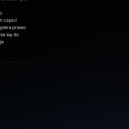
wo
h części
opiera prawo
ia się do
je