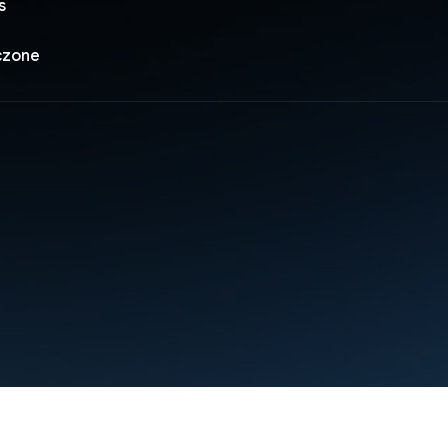
s
czone