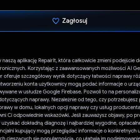
Zagłosuj
Głos oddany
naszą aplikację RepairIt, która całkowicie zmieni podejście 
tronicznych. Korzystając z zaawansowanych możliwości AI Ge
ter oferuje szczegółowy wynik dotyczący łatwości naprawy ró
utworzeniu konta użytkownicy mogą podać informacje o urząd
ywane w usłudze Google Firebase. Pozwoli to na personali
dotyczących naprawy. Niezależnie od tego, czy potrzebujesz
prawy w domu, lokalnych opcji naprawy czy usług producenta
wni Ci odpowiednie wskazówki. Jeśli zauważysz objawy, po pr
by uzyskać dokładną diagnozę i najbardziej wygodne, opłacaln
ncjalni kupujący mogą przeglądać informacje o konkretnych 
ach cieszących się popularnością, co ułatwia im podejmowan