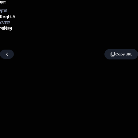
দল
দ্বারা
ReqIt.AI
থেকে
পাকিস্তান