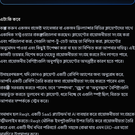
ভোট দিয়েছেন!
এটা কি করে
কল্পনা করুন একজন প্রজেক্ট ম্যানেজার বা একজন ফ্রিল্যান্সার বিভিন্ন ক্লায়েন্টদের সাথে
একাধিক সফ্টওয়্যার প্রকল্প পরিচালনা করছেন। ক্লায়েন্টের প্রয়োজনীয়তা সংগ্রহ করা
এবং পরিচালনা করা, সেগুলি আপ-টু-ডেট আছে তা নিশ্চিত করা, ক্লায়েন্টের
অনুমোদন পাওয়া এবং কিছুই উপেক্ষা করা না হয় তা নিশ্চিত করা আপনার দায়িত্ব। এই
কাজটি ভয়ঙ্কর, বিশেষ করে যেহেতু প্রয়োজনীয়তা সংগ্রহ করতে দিন লাগতে পারে,
এবং প্রয়োজনীয় বৈশিষ্ট্যগুলি অনুপস্থিত ক্লায়েন্টের অসন্তুষ্টির কারণ হতে পারে।
উদাহরণস্বরূপ, যদি কোনও ক্লায়েন্ট একটি রেসিপি অ্যাপের জন্য অনুরোধ করে,
আপনি একটি রেসিপি তৈরি করার জন্য প্রয়োজনীয়তা সংগ্রহ করতে পারেন এবং
প্রকল্পটি সরবরাহ করতে পারেন, তবে "সম্পাদনা", "মুছুন" বা "অনুসন্ধান" বৈশিষ্ট্যগুলি
অন্তর্ভুক্ত করতে ভুলবেন না। ক্লায়েন্ট, ধরে নিচ্ছে যে এগুলি স্পষ্ট ছিল, বিরক্ত হয়ে
আপনার সম্পর্ককে স্ট্রেন করে।
সমাধান হল ReqIt, একটি SaaS প্ল্যাটফর্ম যা AI ব্যবহার করে প্রয়োজনীয়তা সংগ্রহকে
স্ট্রীমলাইন করতে। ReqIt মৌলিক ইনপুটগুলির উপর ভিত্তি করে প্রয়োজনীয়তা তৈরি
করে এবং একটি দীর্ঘ নথির পরিবর্তে একটি সহজে বোঝা যায় এমন ERD-এর মতো
মানচিত্রে উপস্থাপন করে।