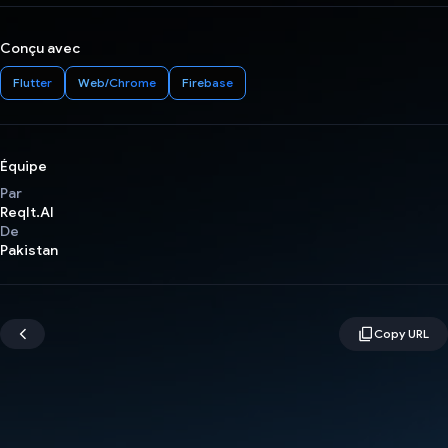
Conçu avec
Flutter
Web/Chrome
Firebase
Équipe
Par
ReqIt.AI
De
Pakistan