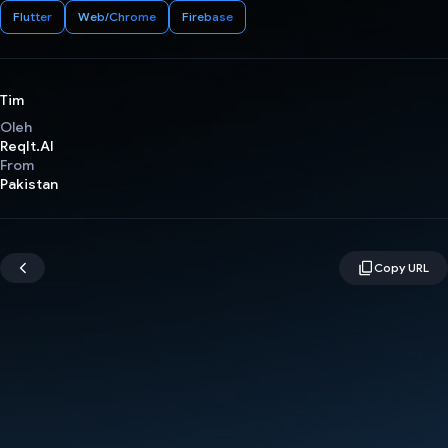
Flutter
Web/Chrome
Firebase
Tim
Oleh
ReqIt.AI
From
Pakistan