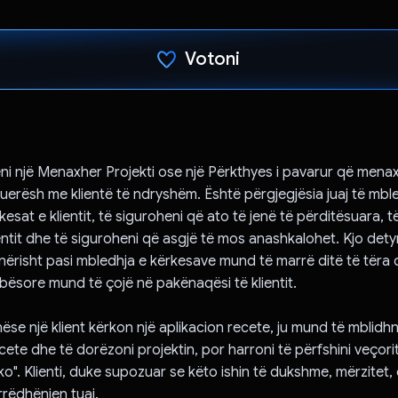
Votoni
Votuar!
jeni një Menaxher Projekti ose një Përkthyes i pavarur që men
uerësh me klientë të ndryshëm. Është përgjegjësia juaj të mbl
sat e klientit, të siguroheni që ato të jenë të përditësuara, t
ientit dhe të siguroheni që asgjë të mos anashkalohet. Kjo dety
nërisht pasi mbledhja e kërkesave mund të marrë ditë të tër
lbësore mund të çojë në pakënaqësi të klientit.
ëse një klient kërkon një aplikacion recete, ju mund të mblidh
recete dhe të dorëzoni projektin, por harroni të përfshini veçori
ko". Klienti, duke supozuar se këto ishin të dukshme, mërzitet,
rëdhënien tuaj.