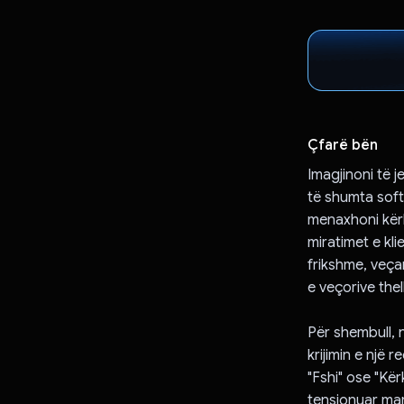
Çfarë bën
Imagjinoni të 
të shumta soft
menaxhoni kërke
miratimet e kl
frikshme, veça
e veçorive the
Për shembull, n
krijimin e një 
"Fshi" ose "Kër
tensionuar mar