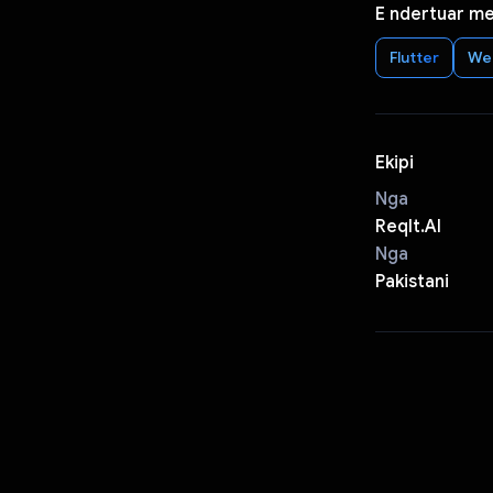
E ndertuar m
Flutter
We
Ekipi
Nga
ReqIt.AI
Nga
Pakistani