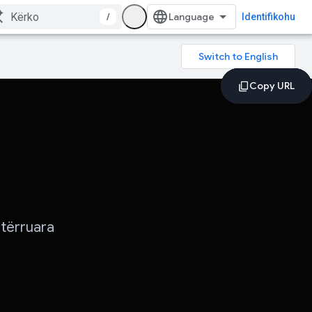
/
Identifikohu
atërruara