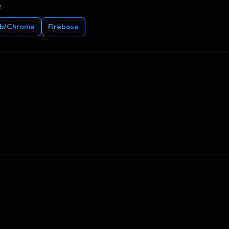
e
b/Chrome
Firebase