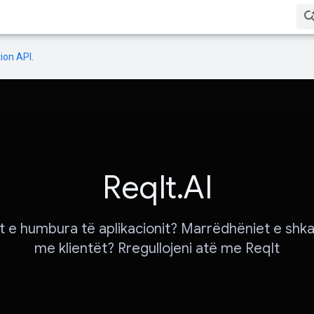
ion API
.
ReqIt.AI
 e humbura të aplikacionit? Marrëdhëniet e shk
me klientët? Rregullojeni atë me ReqIt