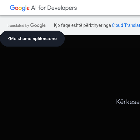
Kjo faqe është përkthyer nga
Cloud Translat
Më shumë aplikacione
Më shumë aplikacione
Më shumë aplikacione
Kërkesat