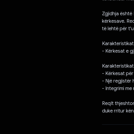
Zgjidhja është
kërkesave. Req
të lehtë për t'
Karakteristikat
- Kërkesat e g
Karakteristika
- Kërkesat për 
- Një regjistër
- Integrimi me 
ReqIt thjeshto
duke rritur kën