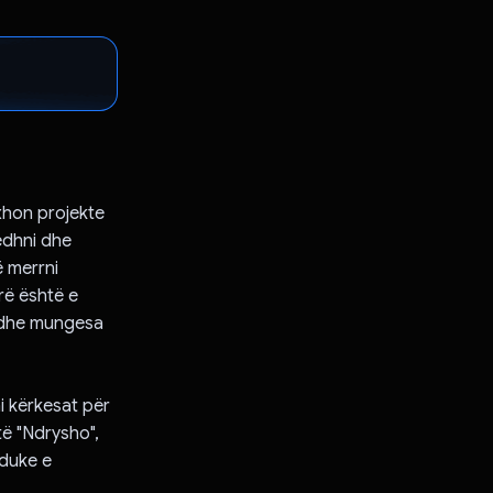
axhon projekte
edhni dhe
ë merrni
rë është e
a dhe mungesa
ni kërkesat për
të "Ndrysho",
 duke e