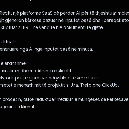
 ReqIt, një platformë SaaS që përdor AI për të thjeshtuar mble
It gjeneron kërkesa bazuar në inputet bazë dhe i paraqet ato
u kuptuar si ERD në vend të një dokumenti të gjatë.
 aktuale:
jeneruara nga AI nga inputet bazë në minuta.
t e ardhshme:
miratimin dhe modifikimin e klientit.
 historik për të gjurmuar ndryshimet e kërkesave.
mjetet e menaxhimit të projektit si Jira, Trello dhe ClickUp.
n procesin, duke reduktuar rrezikun e mungesës së kërkesave 
aqësinë e klientit.