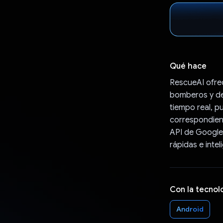
Qué hace
RescueAI ofrec
bomberos y de
tiempo real, p
correspondien
API de Google 
rápidas e inte
Con la tecnol
Android