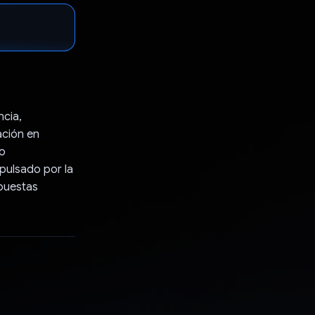
ncia,
ación en
io
pulsado por la
spuestas