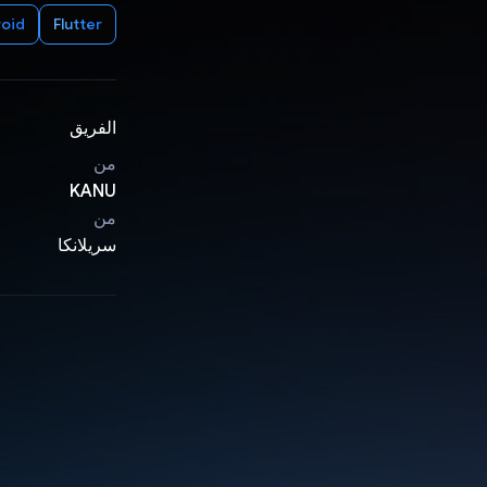
oid
Flutter
الفريق
من
KANU
من
سريلانكا