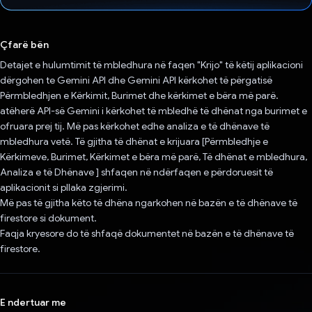
Votuar!
Çfarë bën
Detajet e hulumtimit të mbledhura në faqen "Krijo" të këtij aplikacioni
dërgohen te Gemini API dhe Gemini API kërkohet të përgatisë
Përmbledhjen e Kërkimit, Burimet dhe kërkimet e bëra më parë.
atëherë API-së Gemini i kërkohet të mbledhë të dhënat nga burimet e
ofruara prej tij. Më pas kërkohet edhe analiza e të dhënave të
mbledhura vetë. Të gjitha të dhënat e krijuara [Përmbledhje e
Kërkimeve, Burimet, Kërkimet e bëra më parë, Të dhënat e mbledhura,
Analiza e të Dhënave ] shfaqen në ndërfaqen e përdoruesit të
aplikacionit si pllaka zgjerimi.
Më pas të gjitha këto të dhëna ngarkohen në bazën e të dhënave të
firestore si dokument.
Faqja kryesore do të shfaqë dokumentet në bazën e të dhënave të
firestore.
E ndertuar me