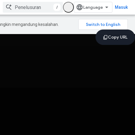
/
Masuk
mungkin mengandung kesalahan.