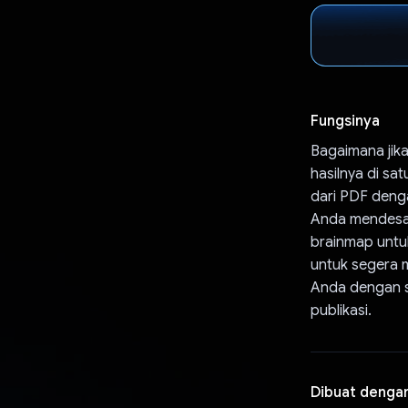
Fungsinya
Bagaimana jika
hasilnya di s
dari PDF denga
Anda mendesai
brainmap untuk
untuk segera m
Anda dengan so
publikasi.
Dibuat denga