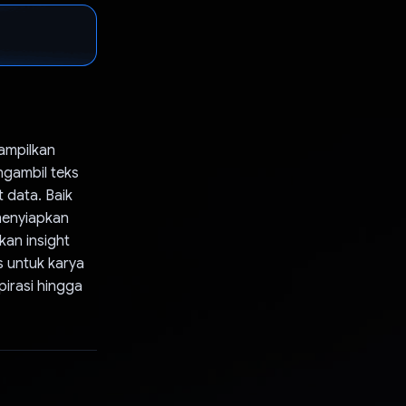
nampilkan
ngambil teks
 data. Baik
menyiapkan
kan insight
s untuk karya
pirasi hingga