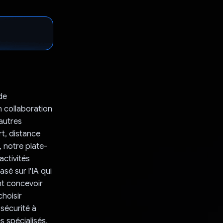
de
n collaboration
'autres
rt, distance
, notre plate-
activités
sé sur l'IA qui
ent concevoir
choisir
sécurité à
s spécialisés,