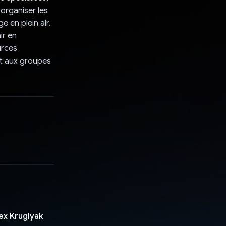
 organiser les
e en plein air.
ir en
urces
nt aux groupes
lex Kruglyak