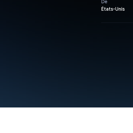
De
États-Unis