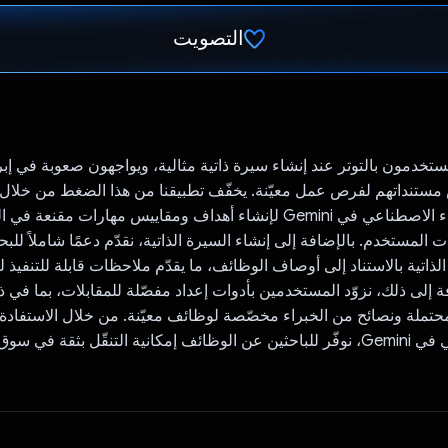
التصويت
تم التصويت.
مستخدمون بالتوتر عند إنشاء سيرة ذاتية مثالية، ويواجهون صعوبة في إبر
مستنداتهم لفرص عمل معيّنة. يخفّف تطبيقنا من هذا الضغط من خلال
تكنولوجيات الذكاء الاصطناعي في Gemini لإنشاء أهداف ومقاييس مهارات مقنع
لات المستخدم. بالإضافة إلى إنشاء السيرة الذاتية، نقدّم دعمًا شاملاً ل
ر الذاتية بالاستناد إلى أوصاف الوظائف، ما يقدّم ملاحظات قابلة للتنفي
ة إلى ذلك، نزوّد المستخدمين بأدوات إعداد مفصّلة للمقابلات، بما في ذ
محتملة ونصائح من الخبراء مخصّصة لوظائف معيّنة. من خلال الاستفادة
الذكاء الاصطناعي في Gemini، نوفّر للباحثين عن الوظائف إمكانية التنقّل بثقة في 