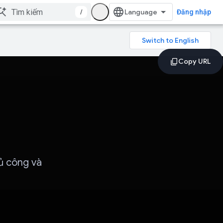
/
Đăng nhập
hủ công và