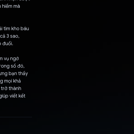
m hiểm mà
ải tìm kho báu
cả 3 sao,
 đuổi.
ệm vụ ngớ
trong số đó,
hưng bạn thấy
ng mọi khả
trở thành
iúp viết kết