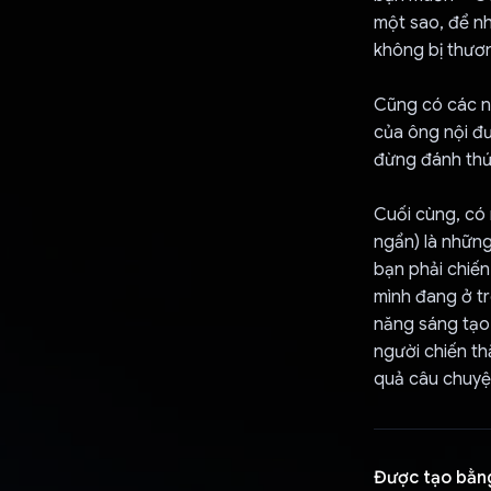
một sao, để n
không bị thươ
Cũng có các nh
của ông nội đư
đừng đánh thức
Cuối cùng, có 
ngẩn) là những
bạn phải chiế
mình đang ở tr
năng sáng tạo
người chiến th
quả câu chuyện
Được tạo bằn