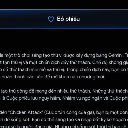
Bỏ phiếu
Đã bình chọn!
là một trò chơi sáng tạo thú vị được xây dựng bằng Gemini. T
 tận thú vị và một chiến dịch đầy thử thách. Chế độ không g
 số thử thách mới mẻ và thú vị. Trong chiến dịch này, bạn có 
 hoàn thành các cấp để mở khoá các chương mới.
tạo thủ công để mang đến nhiều thử thách. Những thử thách
 là Cuộc phiêu lưu nguy hiểm, Nhiệm vụ ngớ ngẩn và Cuộc phiê
iên "Chicken Attack" (Cuộc tấn công của gà), bạn bị một co
ch để sống sót. Bạn có thể sáng tạo và nhập bất kỳ kế hoạch 
ini sẽ là người đánh giá. Nhưng chỉ sống sót thôi thì bạn sẽ