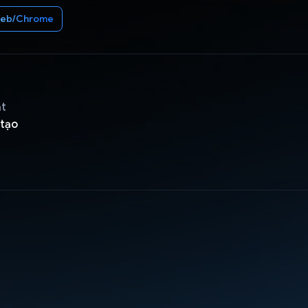
eb/Chrome
ật
 tạo