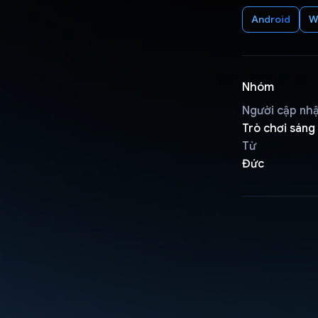
Android
W
Nhóm
Người cập nh
Trò chơi sáng
Từ
Đức