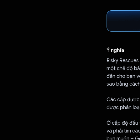
Ý nghĩa
Risky Rescues 
một chế độ bất
đến cho bạn vô
sao bằng cách
Các cấp được 
được phân loại
Ở cấp độ đầu t
và phải tìm cá
bạn muốn – Gem