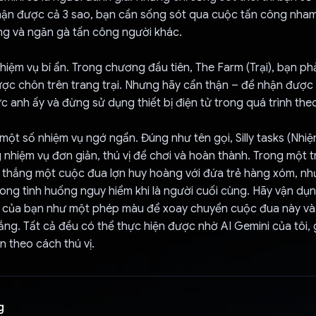
hận được cả 3 sao, bạn cần sống sót qua cuộc tấn công nha
ng và ngăn gà tấn công người khác.
iệm vụ bí ẩn. Trong chương đầu tiên, The Farm (Trại), bạn ph
ợc chôn trên trang trại. Nhưng hãy cẩn thận – để nhận được 
 anh ấy và đừng sử dụng thiết bị điện tử trong quá trình theo
một số nhiệm vụ ngớ ngẩn. Đúng như tên gọi, Silly tasks (Nhi
 nhiệm vụ đơn giản, thú vị để chơi và hoàn thành. Trong một 
n thắng một cuộc đua lợn huy hoàng với đứa trẻ hàng xóm, n
ong tình huống nguy hiểm khi là người cuối cùng. Hãy vận dụ
 của bạn như một phép màu để xoay chuyển cuộc đua này và 
ắng. Tất cả đều có thể thực hiện được nhờ AI Gemini của tôi, g
 theo cách thú vị.
g