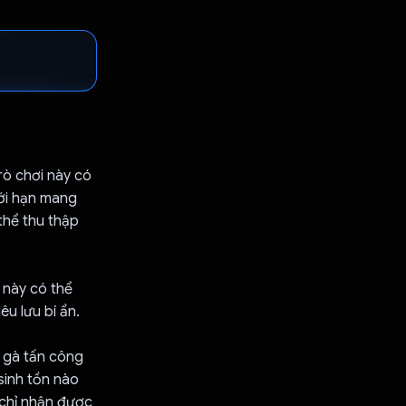
rò chơi này có
iới hạn mang
thể thu thập
 này có thể
u lưu bí ẩn.
n gà tấn công
sinh tồn nào
 chỉ nhận được