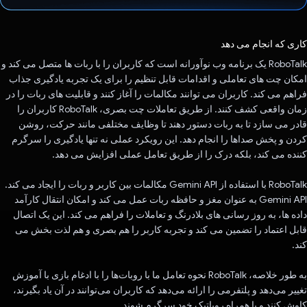
رای داد!
کاری که انجام می دهد
RoboTalk یک برنامه وب نوآورانه است که کاربران را با ربات ها متصل می کند و
امکان چت های تعاملی و اقدامات قابل تنظیم را برای یک تجربه یادگیری جذاب
فراهم می کند. کاربران می توانند مکالمات را آغاز کنند و قابلیت های ربات را در
زمان واقعی کشف کنند. از طریق تعاملات چت بصری، RoboTalk کاربران را
قادر می سازد تا به ربات دستور دهند تا وظایف مختلفی مانند حرکت، روشن
کردن و پخش صداها را انجام دهد. این رویکرد عملی نه تنها یادگیری را سرگرم
کننده می کند، بلکه درک را از طریق تعامل عملی افزایش می دهد.
RoboTalk با استفاده از Gemini API مکالمات بین کاربر و ربات را ایجاد می کند.
Gemini API به عنوان مغز و حافظه ربات عمل می کند و امکان انتقال کارآمد
داده ها، به روز رسانی های بلادرنگ و تعاملات را فراهم می کند. این یک اتصال
قابل اعتماد را تضمین می کند و تجربه کاربر را هم بصری و هم لذت بخش می
کند.
به طور خلاصه، RoboTalk نحوه تعامل ما با روبات‌ها را با ادغام بازی با آموزش
تغییر می‌دهد و پلتفرمی را ارائه می‌دهد که کاربران می‌توانند در آن یاد بگیرند،
کاوش کنند و با همراه روباتیک خود سرگرم شوند.