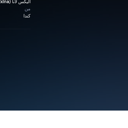
أليكس لانا (http://g.dev/alxlna)، غابرييلا نيفيس، إميلي ماتياس (https://g.dev/matiasemily)
من
كندا