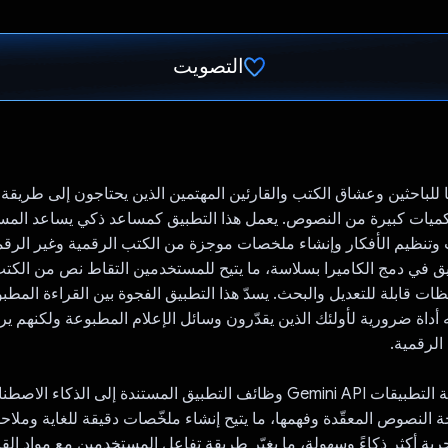
التصويت
تم التصويت.
 للباحثين وعشاق الكتب والقارئين المهتمين الذين يحتاجون إلى طريقة 
ميات كبيرة من النصوص. يعمل هذا التطبيق كمساعد ذكي يساعد الم
وتنظيم الأفكار وإنشاء ملخصات موجزة من الكتب الرقمية وغير الرقمي
يق في دمج الكاميرا بسلاسة، ما يتيح للمستخدمين التقاط نص من الكت
ظات قابلة للتعديل والبحث. يسدّ هذا التطبيق الفجوة بين القراءة المطب
ه أداة ضرورية لأولئك الذين يقدّرون وسائل الإعلام المطبوعة ولكنهم ير
الرقمية.
توفّر واجهة برمجة التطبيقات Gemini API وظائف التطبيق المستندة إلى الذك
 النصوص المعقّدة وفهمها، ما يتيح إنشاء ملخّصات دقيقة للغاية وملا
جربة أكثر ذكاءً وسهولة، ما يغيّر طريقة تفاعل المستخدمين مع مواد الق