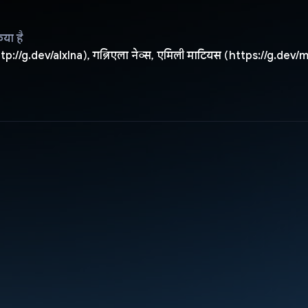
िया है
tp://g.dev/alxlna), गब्रिएला नेव्स, एमिली माटियस (https://g.dev