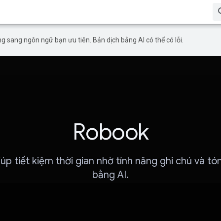
g sang ngôn ngữ bạn ưu tiên. Bản dịch bằng AI có thể có lỗi.
Robook
úp tiết kiệm thời gian nhờ tính năng ghi chú và tó
bằng AI.