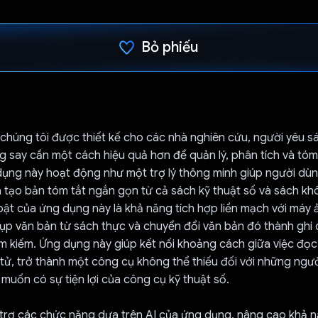
Bỏ phiếu
Đã bình chọn!
chúng tôi được thiết kế cho các nhà nghiên cứu, người yêu s
 say cần một cách hiệu quả hơn để quản lý, phân tích và tóm 
ụng này hoạt động như một trợ lý thông minh giúp người dùn
à tạo bản tóm tắt ngắn gọn từ cả sách kỹ thuật số và sách k
bật của ứng dụng này là khả năng tích hợp liền mạch với máy
ụp văn bản từ sách thực và chuyển đổi văn bản đó thành ghi 
ìm kiếm. Ứng dụng này giúp kết nối khoảng cách giữa việc đọc
tử, trở thành một công cụ không thể thiếu đối với những ngườ
muốn có sự tiện lợi của công cụ kỹ thuật số.
trợ các chức năng dựa trên AI của ứng dụng, nâng cao khả n