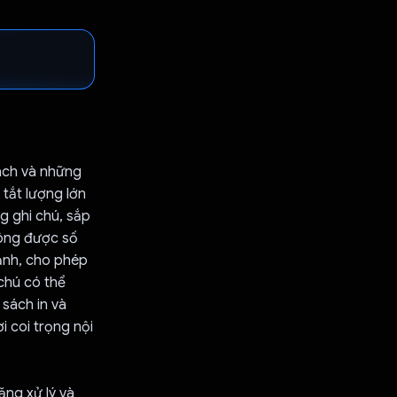
ách và những
tắt lượng lớn
g ghi chú, sắp
hông được số
 ảnh, cho phép
chú có thể
 sách in và
i coi trọng nội
ăng xử lý và