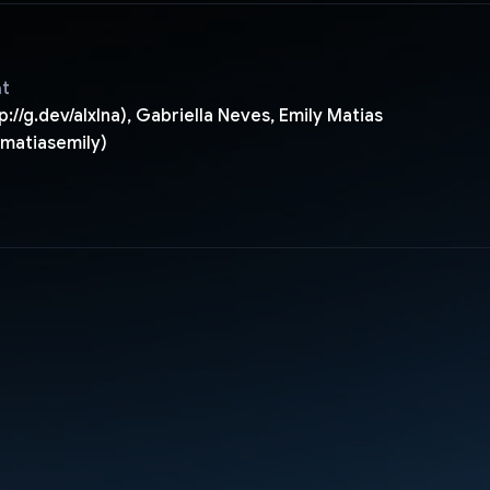
ật
p://g.dev/alxlna), Gabriella Neves, Emily Matias
/matiasemily)