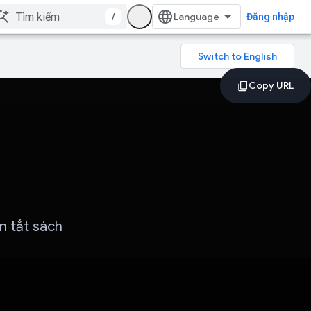
/
Đăng nhập
m tắt sách