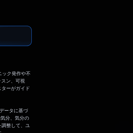
ニック発作や不
ッスン、可視
スターがガイド
気分データに基づ
均気分、気分の
を調整して、ユ
す。