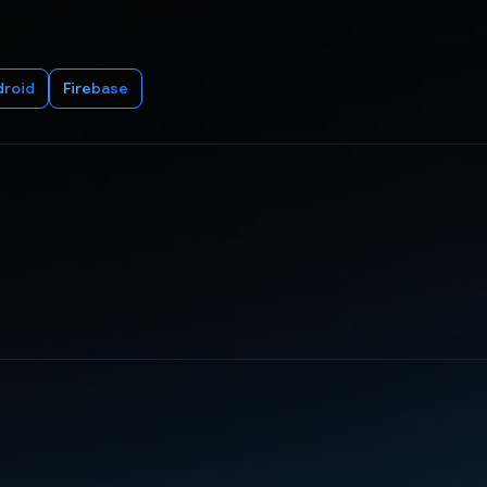
droid
Firebase