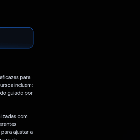
eficazes para
cursos incluem:
udo guiado por
lizadas com
ferentes
para ajustar a
ara cada