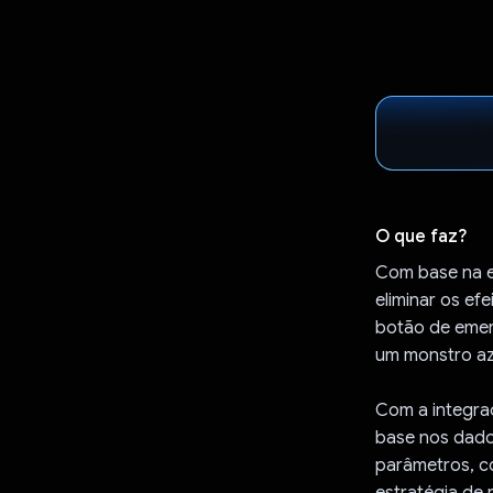
O que faz?
Com base na ex
eliminar os ef
botão de emerg
um monstro azu
Com a integra
base nos dados
parâmetros, c
estratégia de 