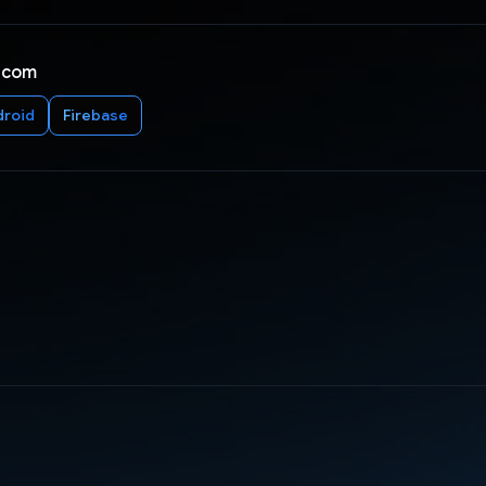
 com
droid
Firebase