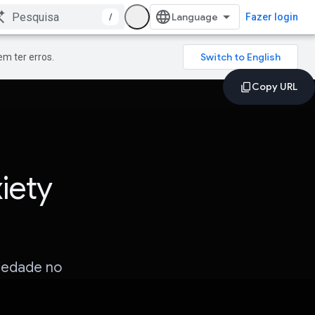
/
Fazer login
m ter erros.
iety
siedade no