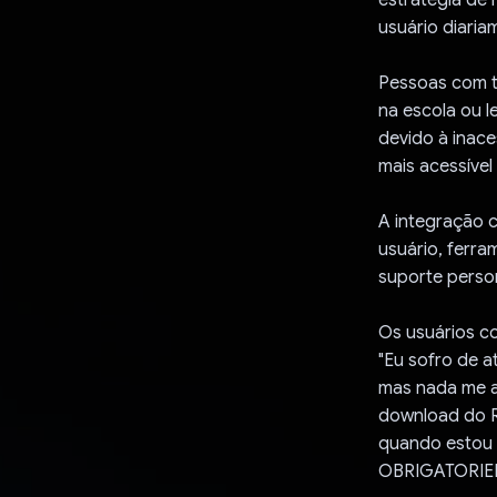
usuário diaria
Pessoas com tr
na escola ou l
devido à inace
mais acessíve
A integração 
usuário, ferra
suporte perso
Os usuários c
"Eu sofro de a
mas nada me a
download do R
quando estou s
OBRIGATORIED