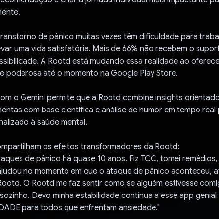
mente.
anstorno de pânico muitas vezes têm dificuldade para trabal
evar uma vida satisfatória. Mais de 66% não recebem o supor
ssibilidade. A Rootd está mudando essa realidade ao oferece
l e poderosa até o momento na Google Play Store.
com o Gemini permite que a Rootd combine insights orientado
mentas com base científica e análise de humor em tempo real
nalizado à saúde mental.
ompartilham os efeitos transformadores da Rootd:
taques de pânico há quase 10 anos. Fiz TCC, tomei remédios, 
judou no momento em que o ataque de pânico aconteceu, até
ootd. O Rootd me faz sentir como se alguém estivesse com
ozinho. Devo minha estabilidade contínua a esse app genial 
ADE para todos que enfrentam ansiedade."