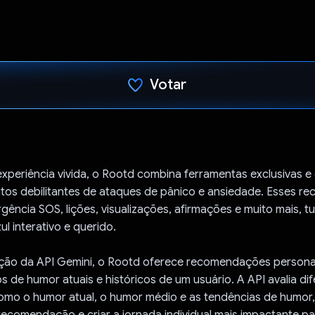
Votar
Voto dado.
periência vivida, o Rootd combina ferramentas exclusivas e 
eitos debilitantes de ataques de pânico e ansiedade. Esses re
ência SOS, lições, visualizações, afirmações e muito mais, t
l interativo e querido.
ção da API Gemini, o Rootd oferece recomendações persona
 de humor atuais e históricos de um usuário. A API avalia di
omo o humor atual, o humor médio e as tendências de humor, 
recomendação e criar a jornada individual mais impactante p