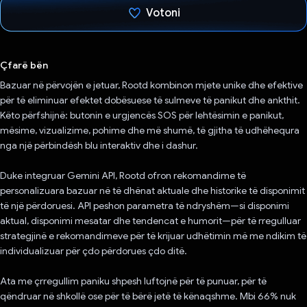
Votoni
Votuar!
Çfarë bën
Bazuar në përvojën e jetuar, Rootd kombinon mjete unike dhe efektive
për të eliminuar efektet dobësuese të sulmeve të panikut dhe ankthit.
Këto përfshijnë: butonin e urgjencës SOS për lehtësimin e panikut,
mësime, vizualizime, pohime dhe më shumë, të gjitha të udhëhequra
nga një përbindësh blu interaktiv dhe i dashur.
Duke integruar Gemini API, Rootd ofron rekomandime të
personalizuara bazuar në të dhënat aktuale dhe historike të disponimit
të një përdoruesi. API peshon parametra të ndryshëm—si disponimi
aktual, disponimi mesatar dhe tendencat e humorit—për të rregulluar
strategjinë e rekomandimeve për të krijuar udhëtimin më me ndikim të
individualizuar për çdo përdorues çdo ditë.
Ata me çrregullim paniku shpesh luftojnë për të punuar, për të
qëndruar në shkollë ose për të bërë jetë të kënaqshme. Mbi 66% nuk ​​