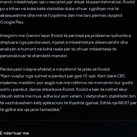
marrin mbështetjen që u nevojitet për shkak të paarritshmërisë. Rootd
po e kthen në kokë këtë statistikë duke ofruar zgjidhjen më të
aksesueshme dhe më të fuqishme deri më tani përmes dyqanit
Google Play.
Integrimi me Gemini lejon Rootd të përziejë pa probleme njohuritë e
drejtuara nga përdoruesit, mjetet e mbështetura shkencërisht dhe
analizën e humorit në kohë reale për të ofruar mbështetje të
personalizuar të shëndetit mendor.
Përdoruesit ndajnë efektet e ndryshimit të jetës së Rootd:
"Kam vuajtur nga sulmet e panikut për gati 10 vjet. Kam bërë CBT,
mjekime, meditim, por asgjë nuk më ndihmoi në momentin kur goditi
sulmi i panikut, derisa shkarkova Rootd. Rootd e bën të ndihet sikur
dikush është me mua, edhe kur jam vetëm. I detyrohem stabilitetin tim
të vazhdueshëm këtij aplikacioni të thjeshtë gjenial. Është një MUST për
të gjithë ata që janë fantastikë."
E ndertuar me